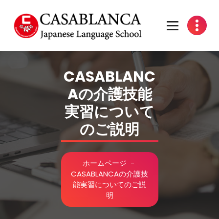
コ
ン
テ
ン
ツ
もっと楽しく日本語を！
へ
ス
CASABLANC
キ
Aの介護技能
ッ
プ
実習について
のご説明
ホームページ
-
CASABLANCAの介護技
能実習についてのご説
明