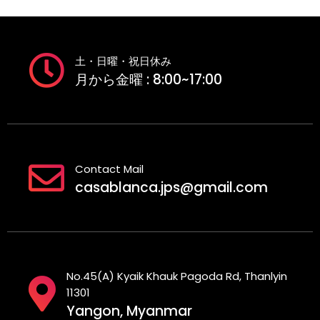
土・日曜・祝日休み
月から金曜 : 8:00~17:00
Contact Mail
casablanca.jps@gmail.com
No.45(A) Kyaik Khauk Pagoda Rd, Thanlyin
11301
Yangon, Myanmar