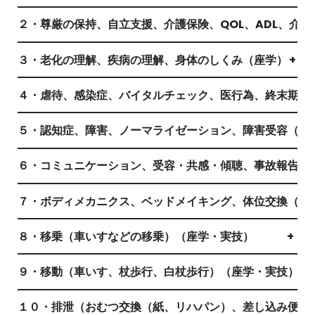
２・尊厳の保持、自立支援、介護保険、QOL、ADL、介
３・老化の理解、疾病の理解、身体のしくみ（座学）
+
４・虐待、感染症、バイタルチェック、医行為、終末期ケ
５・認知症、障害、ノーマライゼーション、障害受容（座
６・コミュニケーション、受容・共感・傾聴、事故報告書
７・ボディメカニクス、ベッドメイキング、体位交換（座
８・移乗（車いすなどの移乗）（座学・実技）
+
９・移動（車いす、杖歩行、白杖歩行）（座学・実技）
+
１０・排泄（おむつ交換（紙、リハパン）、差し込み便器